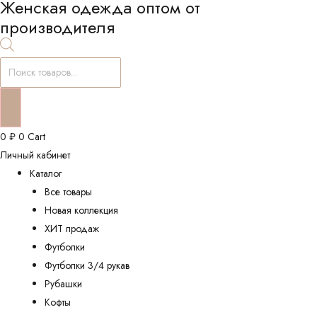
Женская одежда оптом от
производителя
Поиск
товаров
0
₽
0
Cart
Личный кабинет
Каталог
Все товары
Новая коллекция
ХИТ продаж
Футболки
Футболки 3/4 рукав
Рубашки
Кофты