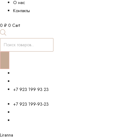
О нас
Контакты
0
₽
0
Cart
Поиск
товаров
+7 923 199 93 23
+7 923 199-93-23
Liranna