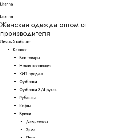
Перейти
Liranna
к
Liranna
содержимому
Женская одежда оптом от
производителя
Личный кабинет
Каталог
Все товары
Новая коллекция
ХИТ продаж
Футболки
Футболки 3/4 рукав
Рубашки
Кофты
Брюки
Демисезон
Зима
Лето