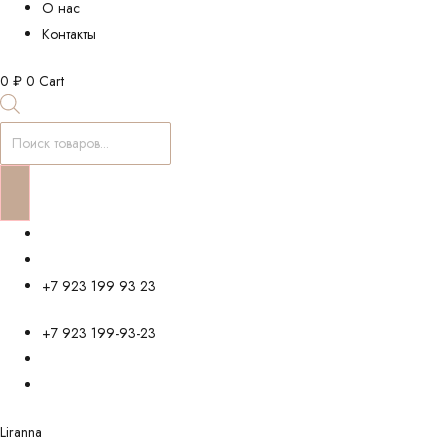
О нас
Контакты
0
₽
0
Cart
Поиск
товаров
+7 923 199 93 23
+7 923 199-93-23
Liranna