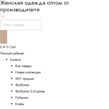
Женская одежда оптом от
производителя
Поиск
товаров
0
₽
0
Cart
Личный кабинет
Каталог
Все товары
Новая коллекция
ХИТ продаж
Футболки
Футболки 3/4 рукав
Рубашки
Кофты