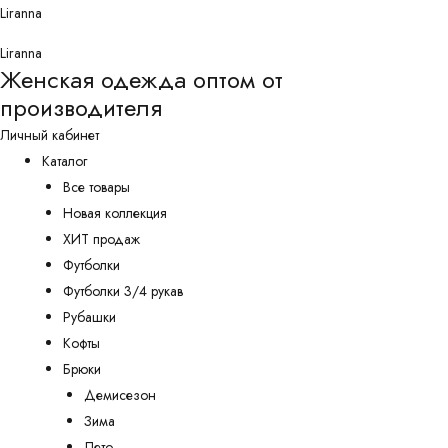
Перейти
Liranna
к
Liranna
содержимому
Женская одежда оптом от
производителя
Личный кабинет
Каталог
Все товары
Новая коллекция
ХИТ продаж
Футболки
Футболки 3/4 рукав
Рубашки
Кофты
Брюки
Демисезон
Зима
Лето