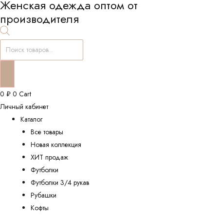
Женская одежда оптом от
производителя
Поиск
товаров
0
₽
0
Cart
Личный кабинет
Каталог
Все товары
Новая коллекция
ХИТ продаж
Футболки
Футболки 3/4 рукав
Рубашки
Кофты