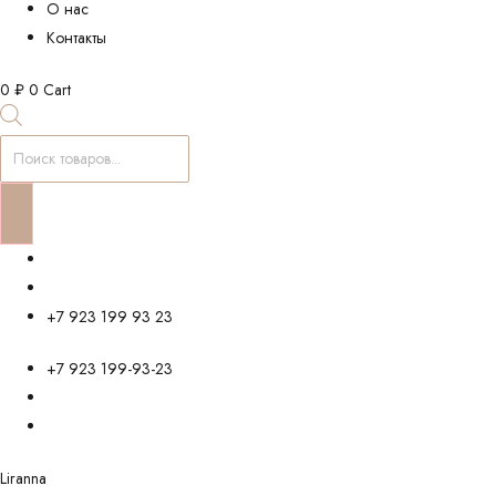
О нас
Контакты
0
₽
0
Cart
Поиск
товаров
+7 923 199 93 23
+7 923 199-93-23
Liranna