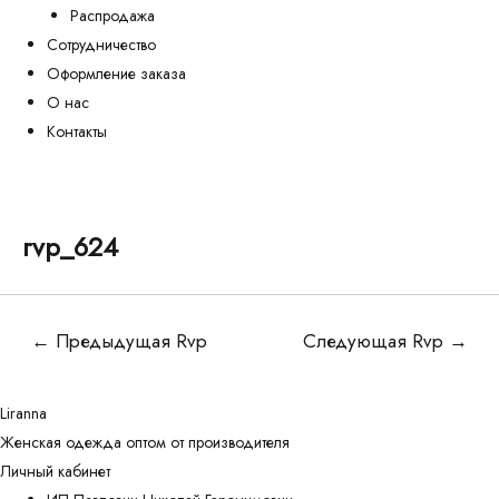
Распродажа
Сотрудничество
Оформление заказа
О нас
Контакты
rvp_624
Навигация
←
Предыдущая Rvp
Следующая Rvp
→
по
записям
Liranna
Женская одежда оптом от производителя
Личный кабинет