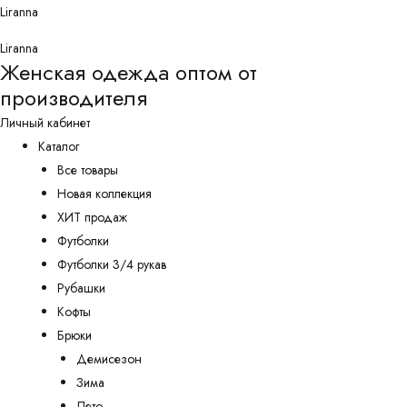
Перейти
Liranna
к
Liranna
содержимому
Женская одежда оптом от
производителя
Личный кабинет
Каталог
Все товары
Новая коллекция
ХИТ продаж
Футболки
Футболки 3/4 рукав
Рубашки
Кофты
Брюки
Демисезон
Зима
Лето