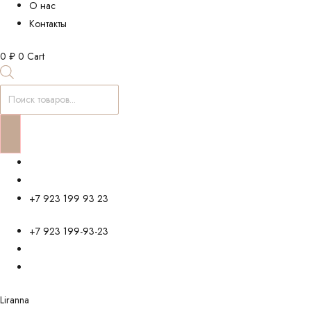
О нас
Контакты
0
₽
0
Cart
Поиск
товаров
+7 923 199 93 23
+7 923 199-93-23
Liranna