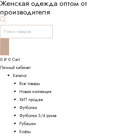
Женская одежда оптом от
производителя
Поиск
товаров
0
₽
0
Cart
Личный кабинет
Каталог
Все товары
Новая коллекция
ХИТ продаж
Футболки
Футболки 3/4 рукав
Рубашки
Кофты