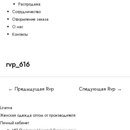
Распродажа
Сотрудничество
Оформление заказа
О нас
Контакты
rvp_616
Навигация
←
Предыдущая Rvp
Следующая Rvp
→
по
записям
Liranna
Женская одежда оптом от производителя
Личный кабинет