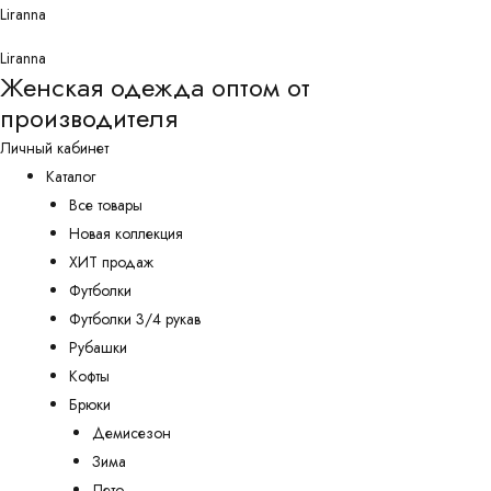
Перейти
Liranna
к
Liranna
содержимому
Женская одежда оптом от
производителя
Личный кабинет
Каталог
Все товары
Новая коллекция
ХИТ продаж
Футболки
Футболки 3/4 рукав
Рубашки
Кофты
Брюки
Демисезон
Зима
Лето