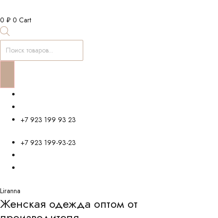
0
₽
0
Cart
Поиск
товаров
+7 923 199 93 23
+7 923 199-93-23
Liranna
Женская одежда оптом от
производителя