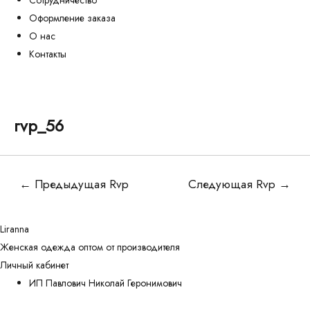
Оформление заказа
О нас
Контакты
rvp_56
Навигация
←
Предыдущая Rvp
Следующая Rvp
→
по
записям
Liranna
Женская одежда оптом от производителя
Личный кабинет
ИП Павлович Николай Геронимович