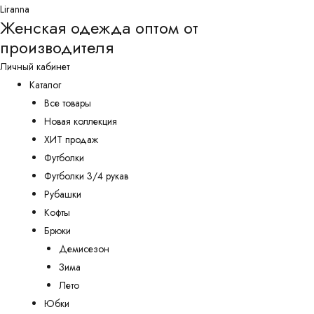
Перейти
Liranna
Женская одежда оптом от
к
производителя
содержимому
Личный кабинет
Каталог
Все товары
Новая коллекция
ХИТ продаж
Футболки
Футболки 3/4 рукав
Рубашки
Кофты
Брюки
Демисезон
Зима
Лето
Юбки