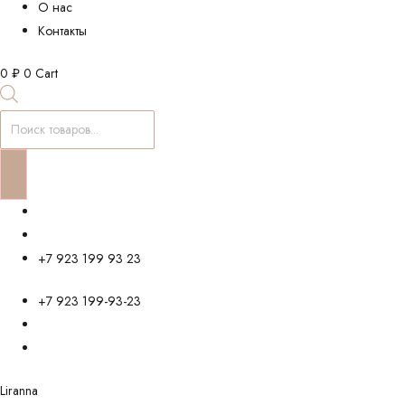
О нас
Контакты
0
₽
0
Cart
Поиск
товаров
+7 923 199 93 23
+7 923 199-93-23
Liranna