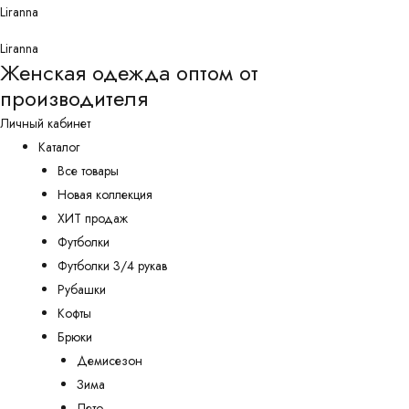
Перейти
Liranna
к
Liranna
содержимому
Женская одежда оптом от
производителя
Личный кабинет
Каталог
Все товары
Новая коллекция
ХИТ продаж
Футболки
Футболки 3/4 рукав
Рубашки
Кофты
Брюки
Демисезон
Зима
Лето