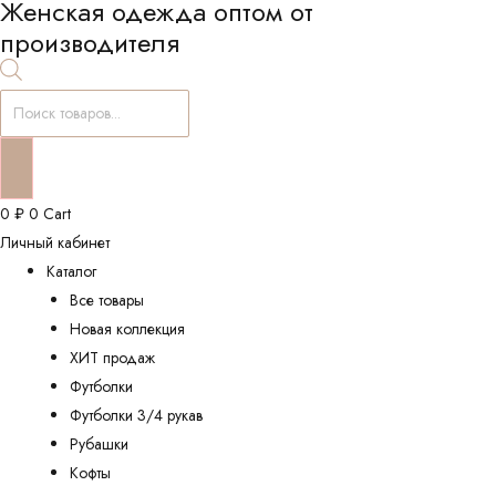
Женская одежда оптом от
производителя
Поиск
товаров
0
₽
0
Cart
Личный кабинет
Каталог
Все товары
Новая коллекция
ХИТ продаж
Футболки
Футболки 3/4 рукав
Рубашки
Кофты