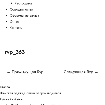
Распродажа
Сотрудничество
Оформление заказа
О нас
Контакты
rvp_363
Навигация
←
Предыдущая Rvp
Следующая Rvp
→
по
записям
Liranna
Женская одежда оптом от производителя
Личный кабинет