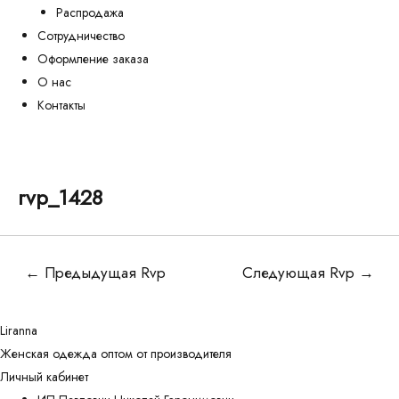
Распродажа
Сотрудничество
Оформление заказа
О нас
Контакты
rvp_1428
Навигация
←
Предыдущая Rvp
Следующая Rvp
→
по
записям
Liranna
Женская одежда оптом от производителя
Личный кабинет