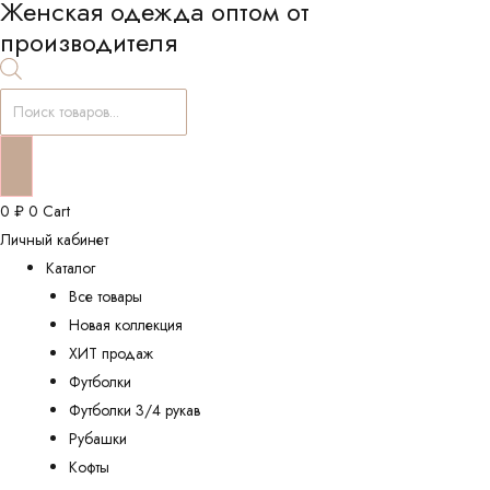
Женская одежда оптом от
производителя
Поиск
товаров
0
₽
0
Cart
Личный кабинет
Каталог
Все товары
Новая коллекция
ХИТ продаж
Футболки
Футболки 3/4 рукав
Рубашки
Кофты