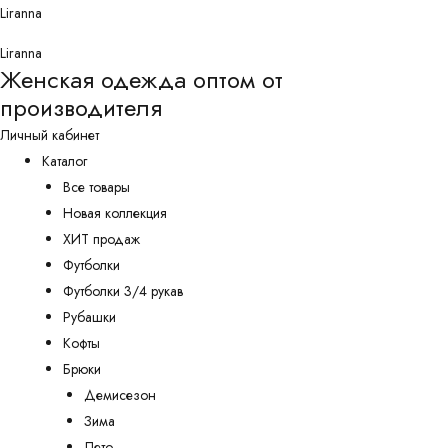
Перейти
Liranna
к
Liranna
содержимому
Женская одежда оптом от
производителя
Личный кабинет
Каталог
Все товары
Новая коллекция
ХИТ продаж
Футболки
Футболки 3/4 рукав
Рубашки
Кофты
Брюки
Демисезон
Зима
Лето