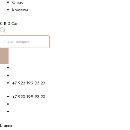
О нас
Контакты
0
₽
0
Cart
Поиск
товаров
+7 923 199 93 23
+7 923 199-93-23
Liranna