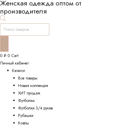
Женская одежда оптом от
производителя
Поиск
товаров
0
₽
0
Cart
Личный кабинет
Каталог
Все товары
Новая коллекция
ХИТ продаж
Футболки
Футболки 3/4 рукав
Рубашки
Кофты