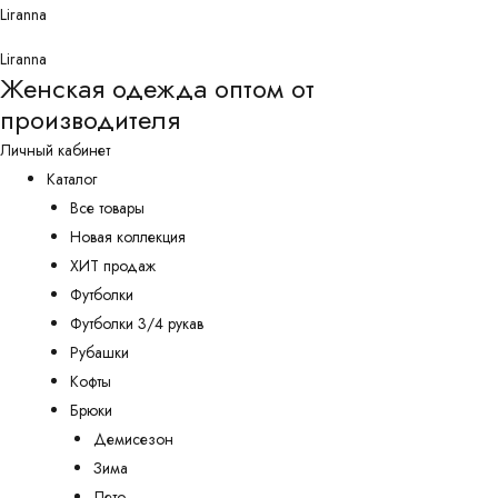
Перейти
Liranna
к
Liranna
содержимому
Женская одежда оптом от
производителя
Личный кабинет
Каталог
Все товары
Новая коллекция
ХИТ продаж
Футболки
Футболки 3/4 рукав
Рубашки
Кофты
Брюки
Демисезон
Зима
Лето