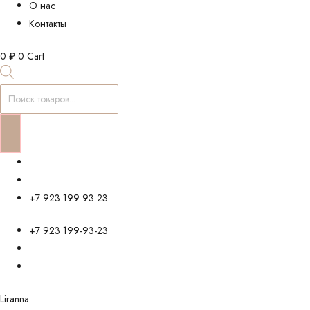
О нас
Контакты
0
₽
0
Cart
Поиск
товаров
+7 923 199 93 23
+7 923 199-93-23
Liranna