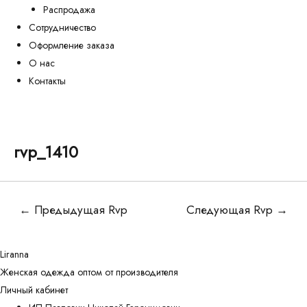
Распродажа
Сотрудничество
Оформление заказа
О нас
Контакты
rvp_1410
Навигация
←
Предыдущая Rvp
Следующая Rvp
→
по
записям
Liranna
Женская одежда оптом от производителя
Личный кабинет