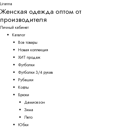
Перейти
Liranna
Женская одежда оптом от
к
производителя
содержимому
Личный кабинет
Каталог
Все товары
Новая коллекция
ХИТ продаж
Футболки
Футболки 3/4 рукав
Рубашки
Кофты
Брюки
Демисезон
Зима
Лето
Юбки