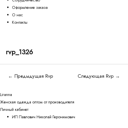
Оформление заказа
О нас
Контакты
rvp_1326
Навигация
←
Предыдущая Rvp
Следующая Rvp
→
по
записям
Liranna
Женская одежда оптом от производителя
Личный кабинет
ИП Павлович Николай Геронимович