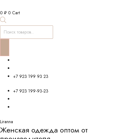
0
₽
0
Cart
Поиск
товаров
+7 923 199 93 23
+7 923 199-93-23
Liranna
Женская одежда оптом от
производителя