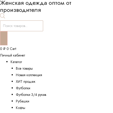
Женская одежда оптом от
производителя
Поиск
товаров
0
₽
0
Cart
Личный кабинет
Каталог
Все товары
Новая коллекция
ХИТ продаж
Футболки
Футболки 3/4 рукав
Рубашки
Кофты