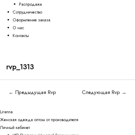
Распродажа
Сотрудничество
Оформление заказа
О нас
Контакты
rvp_1313
Навигация
←
Предыдущая Rvp
Следующая Rvp
→
по
записям
Liranna
Женская одежда оптом от производителя
Личный кабинет