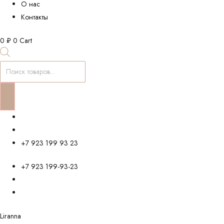
О нас
Контакты
0
₽
0
Cart
Поиск
товаров
+7 923 199 93 23
+7 923 199-93-23
Liranna