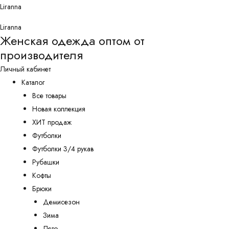
Перейти
Liranna
к
Liranna
содержимому
Женская одежда оптом от
производителя
Личный кабинет
Каталог
Все товары
Новая коллекция
ХИТ продаж
Футболки
Футболки 3/4 рукав
Рубашки
Кофты
Брюки
Демисезон
Зима
Лето