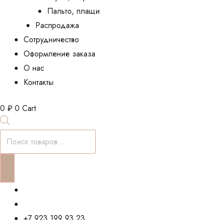
Пальто, плащи
Распродажа
Сотрудничество
Оформление заказа
О нас
Контакты
0
₽
0
Cart
Поиск
товаров
+7 923 199 93 23