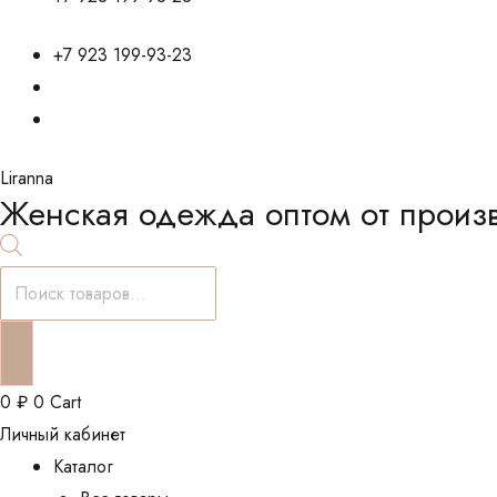
+7 923 199-93-23
Liranna
Женская одежда оптом от произ
Поиск
товаров
0
₽
0
Cart
Личный кабинет
Каталог