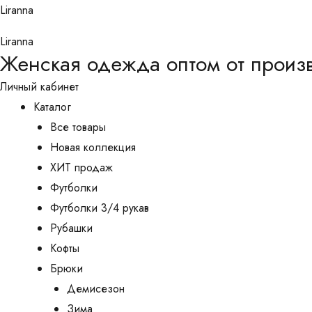
Перейти
Liranna
к
Liranna
содержимому
Женская одежда оптом от произ
Личный кабинет
Каталог
Все товары
Новая коллекция
ХИТ продаж
Футболки
Футболки 3/4 рукав
Рубашки
Кофты
Брюки
Демисезон
Зима