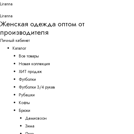
Перейти
Liranna
к
Liranna
содержимому
Женская одежда оптом от
производителя
Личный кабинет
Каталог
Все товары
Новая коллекция
ХИТ продаж
Футболки
Футболки 3/4 рукав
Рубашки
Кофты
Брюки
Демисезон
Зима
Лето