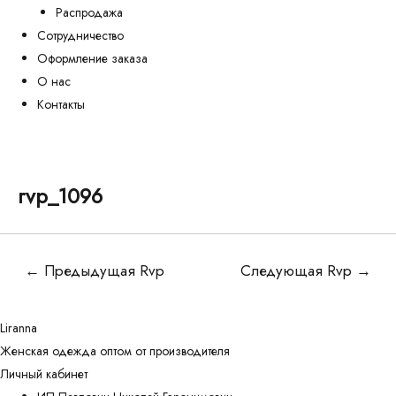
Распродажа
Сотрудничество
Оформление заказа
О нас
Контакты
rvp_1096
Навигация
←
Предыдущая Rvp
Следующая Rvp
→
по
записям
Liranna
Женская одежда оптом от производителя
Личный кабинет