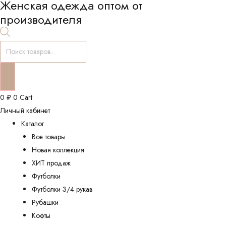
Женская одежда оптом от
производителя
Поиск
товаров
0
₽
0
Cart
Личный кабинет
Каталог
Все товары
Новая коллекция
ХИТ продаж
Футболки
Футболки 3/4 рукав
Рубашки
Кофты