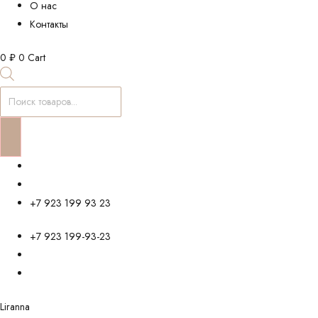
О нас
Контакты
0
₽
0
Cart
Поиск
товаров
+7 923 199 93 23
+7 923 199-93-23
Liranna