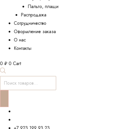
Пальто, плащи
Распродажа
Сотрудничество
Оформление заказа
О нас
Контакты
0
₽
0
Cart
Поиск
товаров
+7 923 199 93 23