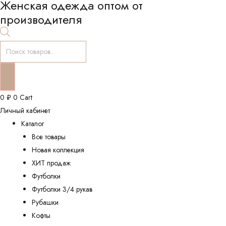
Женская одежда оптом от
производителя
Поиск
товаров
0
₽
0
Cart
Личный кабинет
Каталог
Все товары
Новая коллекция
ХИТ продаж
Футболки
Футболки 3/4 рукав
Рубашки
Кофты