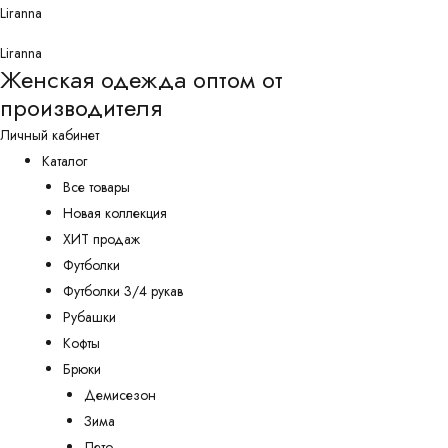
Перейти
Liranna
к
Liranna
содержимому
Женская одежда оптом от
производителя
Личный кабинет
Каталог
Все товары
Новая коллекция
ХИТ продаж
Футболки
Футболки 3/4 рукав
Рубашки
Кофты
Брюки
Демисезон
Зима
Лето