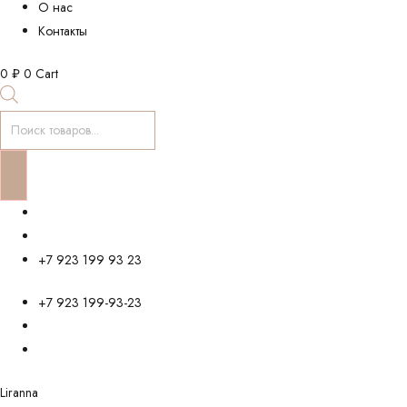
О нас
Контакты
0
₽
0
Cart
Поиск
товаров
+7 923 199 93 23
+7 923 199-93-23
Liranna