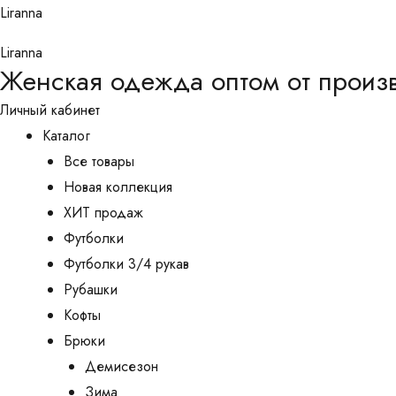
Перейти
Liranna
к
Liranna
содержимому
Женская одежда оптом от произ
Личный кабинет
Каталог
Все товары
Новая коллекция
ХИТ продаж
Футболки
Футболки 3/4 рукав
Рубашки
Кофты
Брюки
Демисезон
Зима