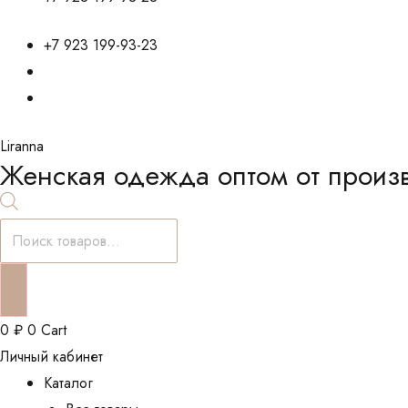
+7 923 199-93-23
Liranna
Женская одежда оптом от произ
Поиск
товаров
0
₽
0
Cart
Личный кабинет
Каталог