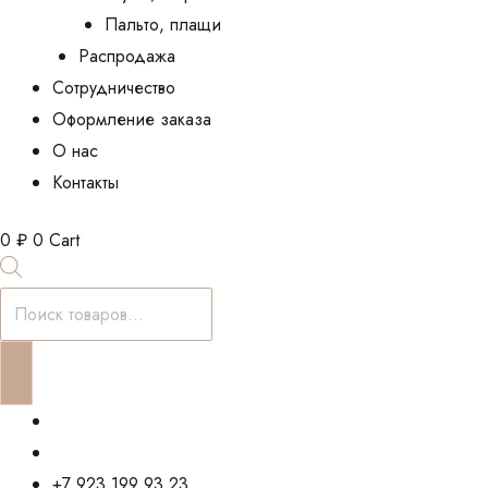
Пальто, плащи
Распродажа
Сотрудничество
Оформление заказа
О нас
Контакты
0
₽
0
Cart
Поиск
товаров
+7 923 199 93 23