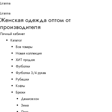
Перейти
Liranna
к
Liranna
содержимому
Женская одежда оптом от
производителя
Личный кабинет
Каталог
Все товары
Новая коллекция
ХИТ продаж
Футболки
Футболки 3/4 рукав
Рубашки
Кофты
Брюки
Демисезон
Зима
Лето