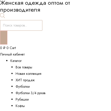
Женская одежда оптом от
производителя
Поиск
товаров
0
₽
0
Cart
Личный кабинет
Каталог
Все товары
Новая коллекция
ХИТ продаж
Футболки
Футболки 3/4 рукав
Рубашки
Кофты