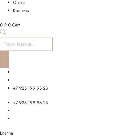
О нас
Контакты
0
₽
0
Cart
Поиск
товаров
+7 923 199 93 23
+7 923 199-93-23
Liranna