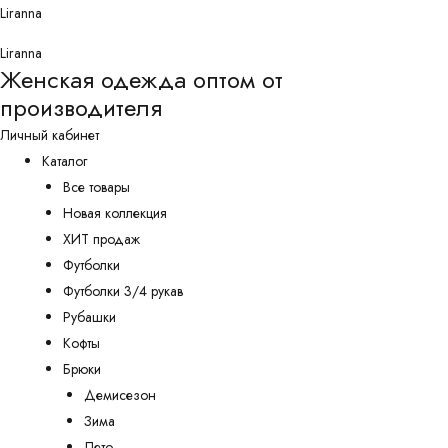
Перейти
Liranna
к
Liranna
содержимому
Женская одежда оптом от
производителя
Личный кабинет
Каталог
Все товары
Новая коллекция
ХИТ продаж
Футболки
Футболки 3/4 рукав
Рубашки
Кофты
Брюки
Демисезон
Зима
Лето