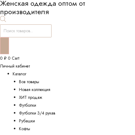
Женская одежда оптом от
производителя
Поиск
товаров
0
₽
0
Cart
Личный кабинет
Каталог
Все товары
Новая коллекция
ХИТ продаж
Футболки
Футболки 3/4 рукав
Рубашки
Кофты