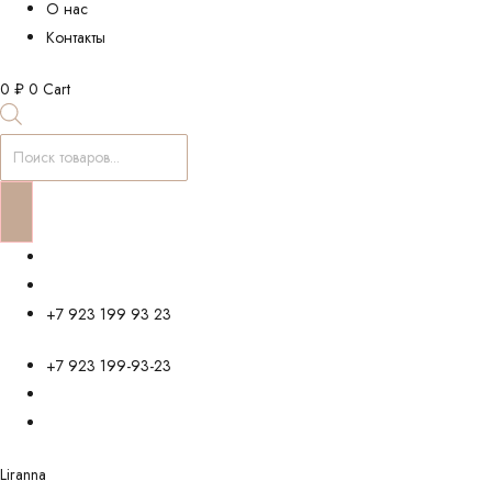
О нас
Контакты
0
₽
0
Cart
Поиск
товаров
+7 923 199 93 23
+7 923 199-93-23
Liranna