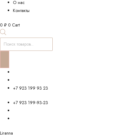
О нас
Контакты
0
₽
0
Cart
Поиск
товаров
+7 923 199 93 23
+7 923 199-93-23
Liranna