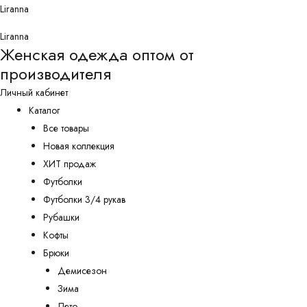
Перейти
Liranna
к
Liranna
содержимому
Женская одежда оптом от
производителя
Личный кабинет
Каталог
Все товары
Новая коллекция
ХИТ продаж
Футболки
Футболки 3/4 рукав
Рубашки
Кофты
Брюки
Демисезон
Зима
Лето