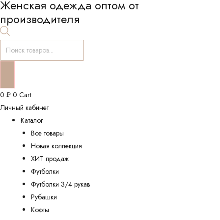
Женская одежда оптом от
производителя
Поиск
товаров
0
₽
0
Cart
Личный кабинет
Каталог
Все товары
Новая коллекция
ХИТ продаж
Футболки
Футболки 3/4 рукав
Рубашки
Кофты