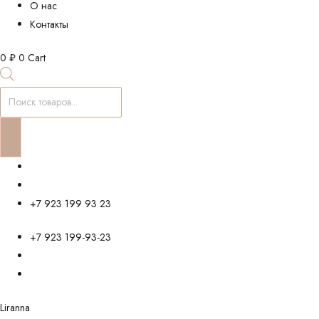
О нас
Контакты
0
₽
0
Cart
Поиск
товаров
+7 923 199 93 23
+7 923 199-93-23
Liranna