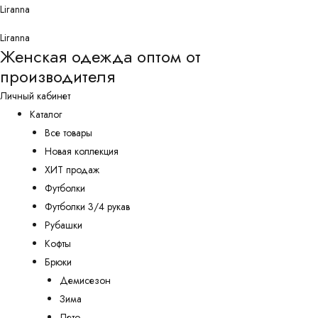
Перейти
Liranna
к
Liranna
содержимому
Женская одежда оптом от
производителя
Личный кабинет
Каталог
Все товары
Новая коллекция
ХИТ продаж
Футболки
Футболки 3/4 рукав
Рубашки
Кофты
Брюки
Демисезон
Зима
Лето