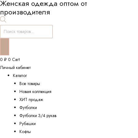
Женская одежда оптом от
производителя
Поиск
товаров
0
₽
0
Cart
Личный кабинет
Каталог
Все товары
Новая коллекция
ХИТ продаж
Футболки
Футболки 3/4 рукав
Рубашки
Кофты