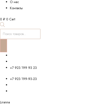
О нас
Контакты
0
₽
0
Cart
Поиск
товаров
+7 923 199 93 23
+7 923 199-93-23
Liranna