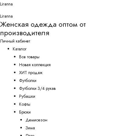
Перейти
Liranna
к
Liranna
содержимому
Женская одежда оптом от
производителя
Личный кабинет
Каталог
Все товары
Новая коллекция
ХИТ продаж
Футболки
Футболки 3/4 рукав
Рубашки
Кофты
Брюки
Демисезон
Зима
Лето