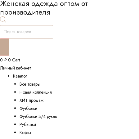
Женская одежда оптом от
производителя
Поиск
товаров
0
₽
0
Cart
Личный кабинет
Каталог
Все товары
Новая коллекция
ХИТ продаж
Футболки
Футболки 3/4 рукав
Рубашки
Кофты