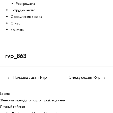
Распродажа
Сотрудничество
Оформление заказа
О нас
Контакты
rvp_863
Навигация
←
Предыдущая Rvp
Следующая Rvp
→
по
записям
Liranna
Женская одежда оптом от производителя
Личный кабинет