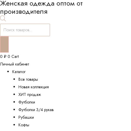
Женская одежда оптом от
производителя
Поиск
товаров
0
₽
0
Cart
Личный кабинет
Каталог
Все товары
Новая коллекция
ХИТ продаж
Футболки
Футболки 3/4 рукав
Рубашки
Кофты