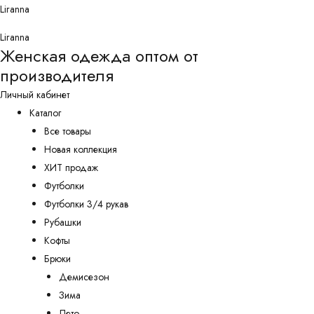
Перейти
Liranna
к
Liranna
содержимому
Женская одежда оптом от
производителя
Личный кабинет
Каталог
Все товары
Новая коллекция
ХИТ продаж
Футболки
Футболки 3/4 рукав
Рубашки
Кофты
Брюки
Демисезон
Зима
Лето