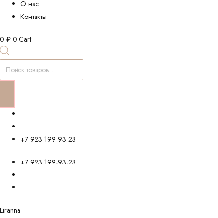
О нас
Контакты
0
₽
0
Cart
Поиск
товаров
+7 923 199 93 23
+7 923 199-93-23
Liranna