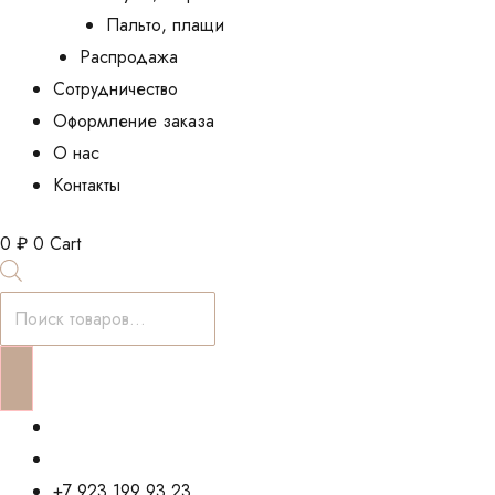
Пальто, плащи
Распродажа
Сотрудничество
Оформление заказа
О нас
Контакты
0
₽
0
Cart
Поиск
товаров
+7 923 199 93 23