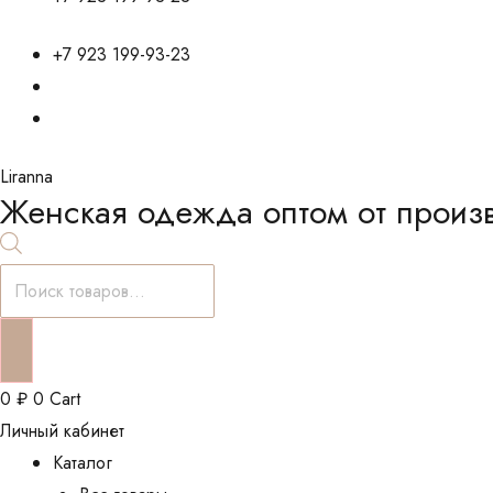
+7 923 199-93-23
Liranna
Женская одежда оптом от произ
Поиск
товаров
0
₽
0
Cart
Личный кабинет
Каталог