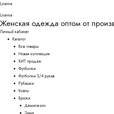
Перейти
Liranna
к
Liranna
содержимому
Женская одежда оптом от произ
Личный кабинет
Каталог
Все товары
Новая коллекция
ХИТ продаж
Футболки
Футболки 3/4 рукав
Рубашки
Кофты
Брюки
Демисезон
Зима