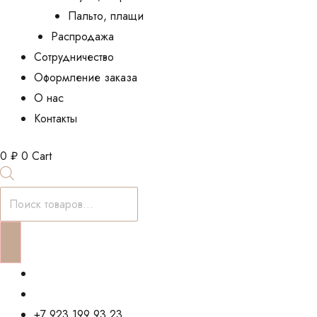
Пальто, плащи
Распродажа
Сотрудничество
Оформление заказа
О нас
Контакты
0
₽
0
Cart
Поиск
товаров
+7 923 199 93 23