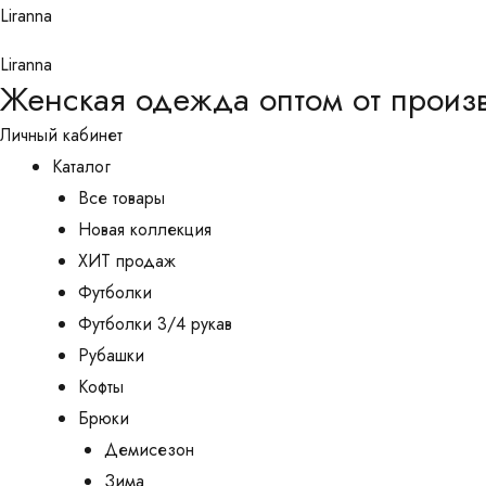
Перейти
Liranna
к
Liranna
содержимому
Женская одежда оптом от произ
Личный кабинет
Каталог
Все товары
Новая коллекция
ХИТ продаж
Футболки
Футболки 3/4 рукав
Рубашки
Кофты
Брюки
Демисезон
Зима