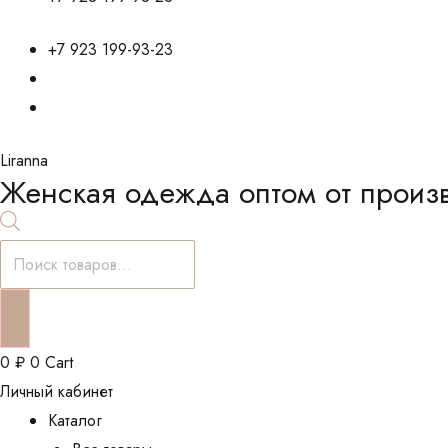
+7 923 199-93-23
Liranna
Женская одежда оптом от произ
Поиск
товаров
0
₽
0
Cart
Личный кабинет
Каталог