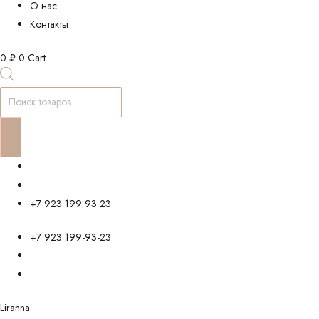
О нас
Контакты
0
₽
0
Cart
Поиск
товаров
+7 923 199 93 23
+7 923 199-93-23
Liranna