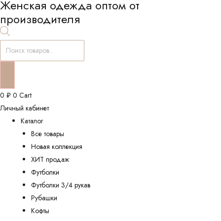
Женская одежда оптом от
производителя
Поиск
товаров
0
₽
0
Cart
Личный кабинет
Каталог
Все товары
Новая коллекция
ХИТ продаж
Футболки
Футболки 3/4 рукав
Рубашки
Кофты