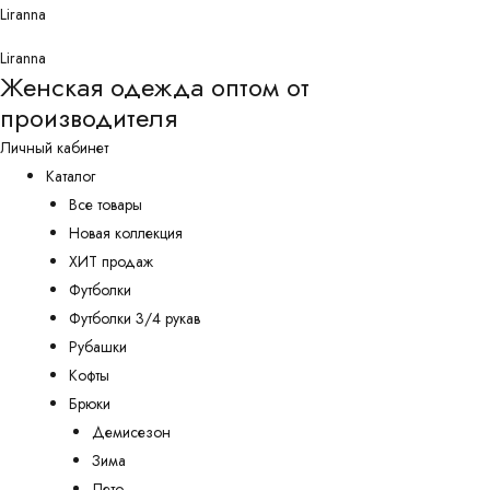
Перейти
Liranna
к
Liranna
содержимому
Женская одежда оптом от
производителя
Личный кабинет
Каталог
Все товары
Новая коллекция
ХИТ продаж
Футболки
Футболки 3/4 рукав
Рубашки
Кофты
Брюки
Демисезон
Зима
Лето