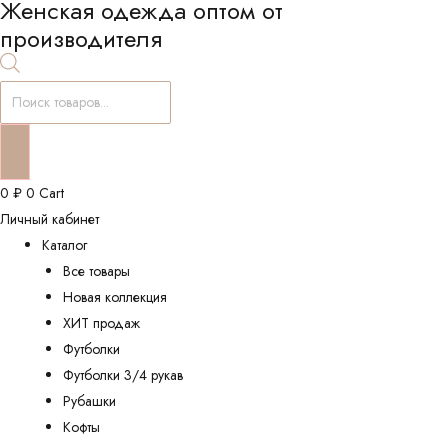
Женская одежда оптом от
производителя
Поиск
товаров
0
₽
0
Cart
Личный кабинет
Каталог
Все товары
Новая коллекция
ХИТ продаж
Футболки
Футболки 3/4 рукав
Рубашки
Кофты