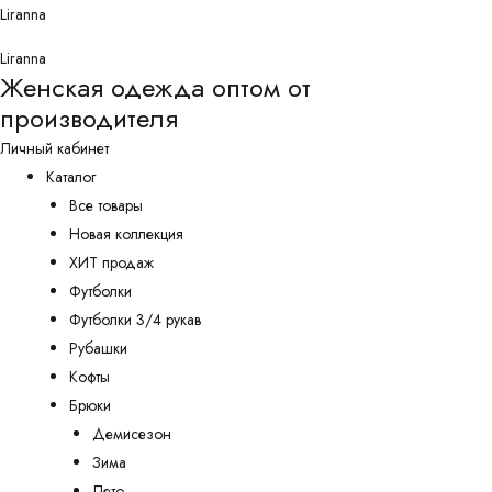
Перейти
Liranna
к
Liranna
содержимому
Женская одежда оптом от
производителя
Личный кабинет
Каталог
Все товары
Новая коллекция
ХИТ продаж
Футболки
Футболки 3/4 рукав
Рубашки
Кофты
Брюки
Демисезон
Зима
Лето