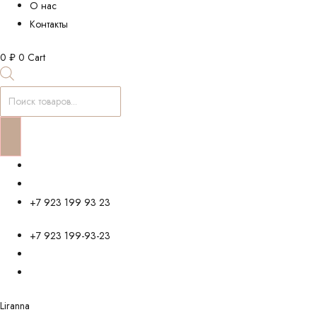
О нас
Контакты
0
₽
0
Cart
Поиск
товаров
+7 923 199 93 23
+7 923 199-93-23
Liranna