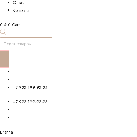
О нас
Контакты
0
₽
0
Cart
Поиск
товаров
+7 923 199 93 23
+7 923 199-93-23
Liranna