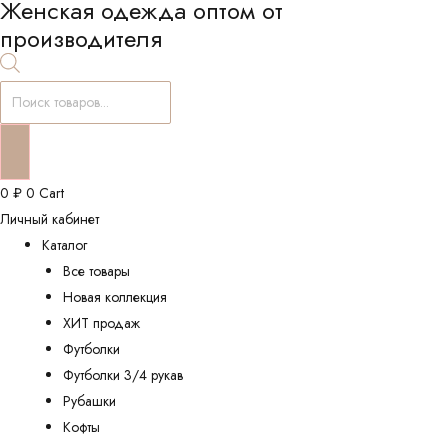
Женская одежда оптом от
производителя
Поиск
товаров
0
₽
0
Cart
Личный кабинет
Каталог
Все товары
Новая коллекция
ХИТ продаж
Футболки
Футболки 3/4 рукав
Рубашки
Кофты