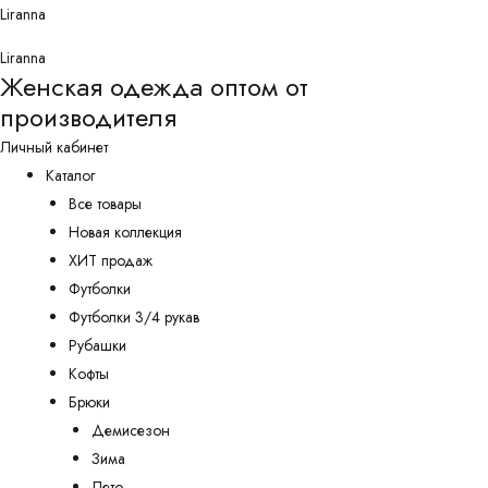
Перейти
Liranna
к
Liranna
содержимому
Женская одежда оптом от
производителя
Личный кабинет
Каталог
Все товары
Новая коллекция
ХИТ продаж
Футболки
Футболки 3/4 рукав
Рубашки
Кофты
Брюки
Демисезон
Зима
Лето